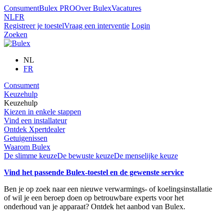
Consument
Bulex PRO
Over Bulex
Vacatures
NL
FR
Registreer je toestel
Vraag een interventie
Login
Zoeken
NL
FR
Consument
Keuzehulp
Keuzehulp
Kiezen in enkele stappen
Vind een installateur
Ontdek Xpertdealer
Getuigenissen
Waarom Bulex
De slimme keuze
De bewuste keuze
De menselijke keuze
Vind het passende Bulex-toestel en de gewenste service
Ben je op zoek naar een nieuwe verwarmings- of koelingsinstallatie
of wil je een beroep doen op betrouwbare experts voor het
onderhoud van je apparaat? Ontdek het aanbod van Bulex.