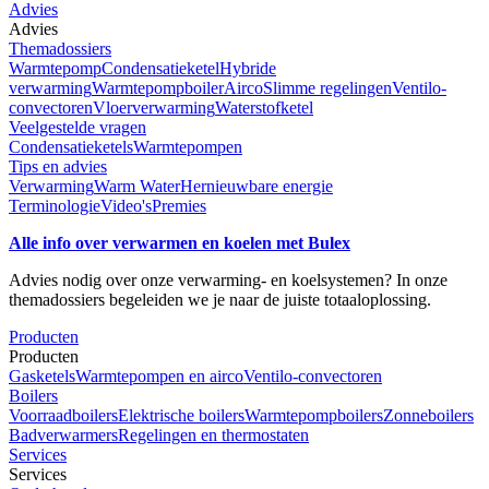
Advies
Advies
Themadossiers
Warmtepomp
Condensatieketel
Hybride
verwarming
Warmtepompboiler
Airco
Slimme regelingen
Ventilo-
convectoren
Vloerverwarming
Waterstofketel
Veelgestelde vragen
Condensatieketels
Warmtepompen
Tips en advies
Verwarming
Warm Water
Hernieuwbare energie
Terminologie
Video's
Premies
Alle info over verwarmen en koelen met Bulex
Advies nodig over onze verwarming- en koelsystemen? In onze
themadossiers begeleiden we je naar de juiste totaaloplossing.
Producten
Producten
Gasketels
Warmtepompen en airco
Ventilo-convectoren
Boilers
Voorraadboilers
Elektrische boilers
Warmtepompboilers
Zonneboilers
Badverwarmers
Regelingen en thermostaten
Services
Services