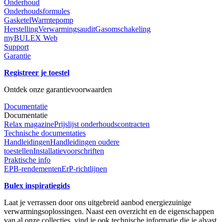
Onderhoud
Onderhoudsformules
Gasketel
Warmtepomp
Herstelling
Verwarmingsaudit
Gasomschakeling
myBULEX Web
Support
Garantie
Registreer je toestel
Ontdek onze garantievoorwaarden
Documentatie
Documentatie
Relax magazine
Prijslijst onderhoudscontracten
Technische documentaties
Handleidingen
Handleidingen oudere
toestellen
Installatievoorschriften
Praktische info
EPB-rendementen
ErP-richtlijnen
Bulex inspiratiegids
Laat je verrassen door ons uitgebreid aanbod energiezuinige
verwarmingsoplossingen. Naast een overzicht en de eigenschappen
van al onze collecties, vind je ook technische informatie die je alvast