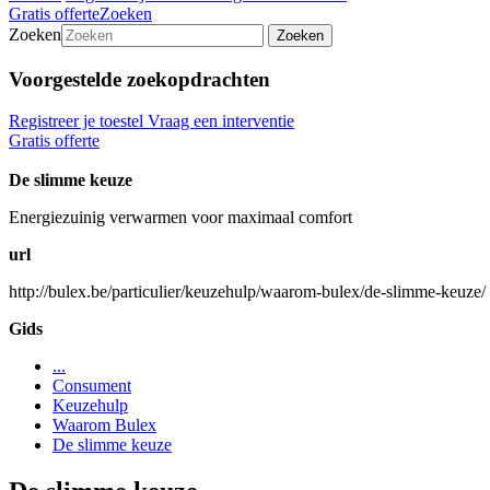
Gratis offerte
Zoeken
Zoeken
Zoeken
Voorgestelde zoekopdrachten
Registreer je toestel
Vraag een interventie
Gratis offerte
De slimme keuze
Energiezuinig verwarmen voor maximaal comfort
url
http://bulex.be/particulier/keuzehulp/waarom-bulex/de-slimme-keuze/
Gids
...
Consument
Keuzehulp
Waarom Bulex
De slimme keuze