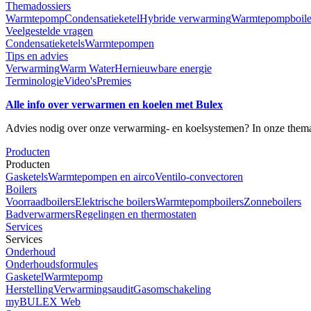
Themadossiers
Warmtepomp
Condensatieketel
Hybride verwarming
Warmtepompboile
Veelgestelde vragen
Condensatieketels
Warmtepompen
Tips en advies
Verwarming
Warm Water
Hernieuwbare energie
Terminologie
Video's
Premies
Alle info over verwarmen en koelen met Bulex
Advies nodig over onze verwarming- en koelsystemen? In onze themado
Producten
Producten
Gasketels
Warmtepompen en airco
Ventilo-convectoren
Boilers
Voorraadboilers
Elektrische boilers
Warmtepompboilers
Zonneboilers
Badverwarmers
Regelingen en thermostaten
Services
Services
Onderhoud
Onderhoudsformules
Gasketel
Warmtepomp
Herstelling
Verwarmingsaudit
Gasomschakeling
myBULEX Web