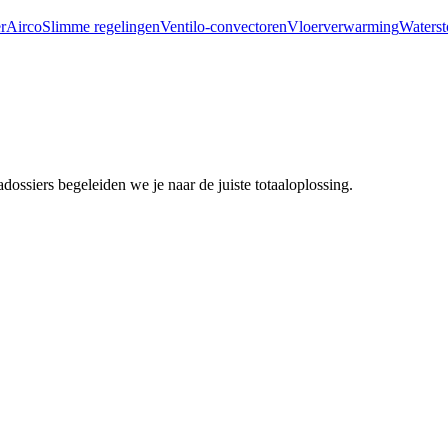
r
Airco
Slimme regelingen
Ventilo-convectoren
Vloerverwarming
Waterst
ssiers begeleiden we je naar de juiste totaaloplossing.