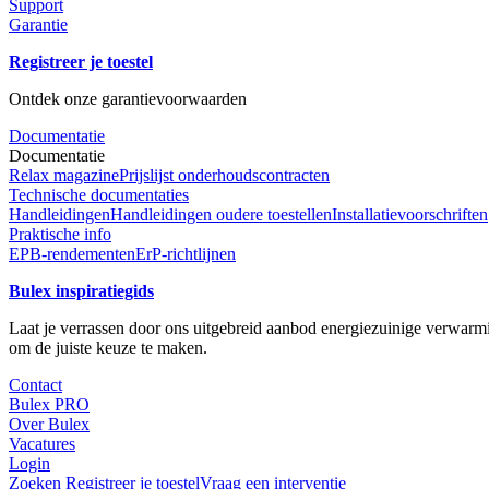
Support
Garantie
Registreer je toestel
Ontdek onze garantievoorwaarden
Documentatie
Documentatie
Relax magazine
Prijslijst onderhoudscontracten
Technische documentaties
Handleidingen
Handleidingen oudere toestellen
Installatievoorschriften
Praktische info
EPB-rendementen
ErP-richtlijnen
Bulex inspiratiegids
Laat je verrassen door ons uitgebreid aanbod energiezuinige verwarmin
om de juiste keuze te maken.
Contact
Bulex PRO
Over Bulex
Vacatures
Login
Zoeken
Registreer je toestel
Vraag een interventie