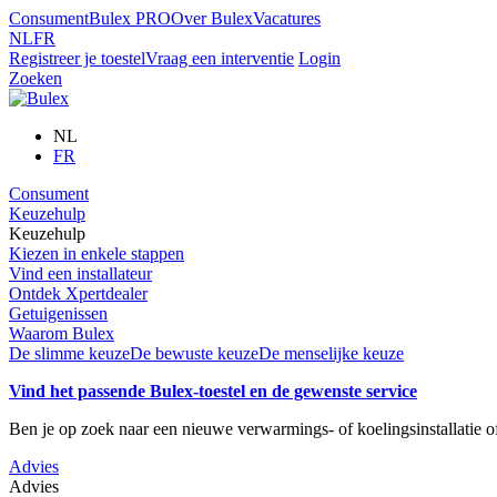
Consument
Bulex PRO
Over Bulex
Vacatures
NL
FR
Registreer je toestel
Vraag een interventie
Login
Zoeken
NL
FR
Consument
Keuzehulp
Keuzehulp
Kiezen in enkele stappen
Vind een installateur
Ontdek Xpertdealer
Getuigenissen
Waarom Bulex
De slimme keuze
De bewuste keuze
De menselijke keuze
Vind het passende Bulex-toestel en de gewenste service
Ben je op zoek naar een nieuwe verwarmings- of koelingsinstallatie 
Advies
Advies