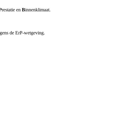
P
restatie en
B
innenklimaat.
lgens de ErP-wetgeving.