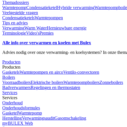
Themadossiers
Warmtepomp
Condensatieketel
Hybride verwarming
Warmtepompboile
Veelgestelde vragen
Condensatieketels
Warmtepompen
Tips en advies
Verwarming
Warm Water
Hernieuwbare energie
Terminologie
Video's
Premies
Alle info over verwarmen en koelen met Bulex
Advies nodig over onze verwarming- en koelsystemen? In onze themado
Producten
Producten
Gasketels
Warmtepompen en airco
Ventilo-convectoren
Boilers
Voorraadboilers
Elektrische boilers
Warmtepompboilers
Zonneboilers
Badverwarmers
Regelingen en thermostaten
Services
Services
Onderhoud
Onderhoudsformules
Gasketel
Warmtepomp
Herstelling
Verwarmingsaudit
Gasomschakeling
myBULEX Web