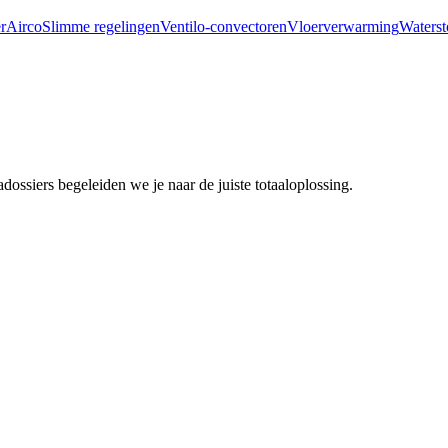
r
Airco
Slimme regelingen
Ventilo-convectoren
Vloerverwarming
Waterst
ssiers begeleiden we je naar de juiste totaaloplossing.