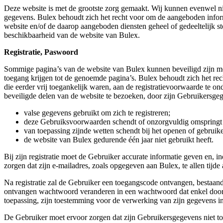
Deze website is met de grootste zorg gemaakt. Wij kunnen evenwel ni
gegevens. Bulex behoudt zich het recht voor om de aangeboden infor
website en/of de daarop aangeboden diensten geheel of gedeeltelijk s
beschikbaarheid van de website van Bulex.
Registratie, Paswoord
Sommige pagina’s van de website van Bulex kunnen beveiligd zijn met
toegang krijgen tot de genoemde pagina’s. Bulex behoudt zich het re
die eerder vrij toegankelijk waren, aan de registratievoorwaarde te 
beveiligde delen van de website te bezoeken, door zijn Gebruikersgeg
valse gegevens gebruikt om zich te registreren;
deze Gebruiksvoorwaarden schendt of onzorgvuldig omspringt 
van toepassing zijnde wetten schendt bij het openen of gebruik
de website van Bulex gedurende één jaar niet gebruikt heeft.
Bij zijn registratie moet de Gebruiker accurate informatie geven en, i
zorgen dat zijn e-mailadres, zoals opgegeven aan Bulex, te allen tijd
Na registratie zal de Gebruiker een toegangscode ontvangen, bestaa
ontvangen wachtwoord veranderen in een wachtwoord dat enkel door de
toepassing, zijn toestemming voor de verwerking van zijn gegevens in
De Gebruiker moet ervoor zorgen dat zijn Gebruikersgegevens niet toeg