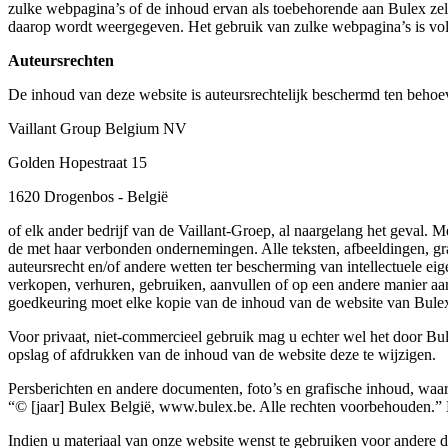
zulke webpagina’s of de inhoud ervan als toebehorende aan Bulex zelf
daarop wordt weergegeven. Het gebruik van zulke webpagina’s is voll
Auteursrechten
De inhoud van deze website is auteursrechtelijk beschermd ten behoe
Vaillant Group Belgium NV
Golden Hopestraat 15
1620 Drogenbos - België
of elk ander bedrijf van de Vaillant-Groep, al naargelang het geval.
de met haar verbonden ondernemingen. Alle teksten, afbeeldingen, g
auteursrecht en/of andere wetten ter bescherming van intellectuele 
verkopen, verhuren, gebruiken, aanvullen of op een andere manier aa
goedkeuring moet elke kopie van de inhoud van de website van Bulex
Voor privaat, niet-commercieel gebruik mag u echter wel het door Bul
opslag of afdrukken van de inhoud van de website deze te wijzigen.
Persberichten en andere documenten, foto’s en grafische inhoud, waa
“© [jaar] Bulex België, www.bulex.be. Alle rechten voorbehouden.” D
Indien u materiaal van onze website wenst te gebruiken voor andere 