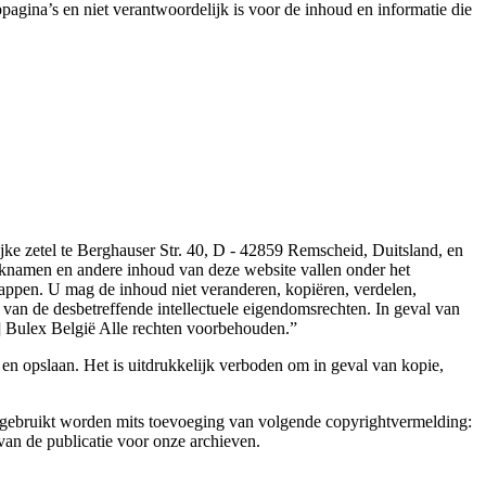
agina’s en niet verantwoordelijk is voor de inhoud en informatie die
jke zetel te Berghauser Str. 40, D - 42859 Remscheid, Duitsland, en
rknamen en andere inhoud van deze website vallen onder het
appen. U mag de inhoud niet veranderen, kopiëren, verdelen,
an de desbetreffende intellectuele eigendomsrechten. In geval van
] Bulex België Alle rechten voorbehouden.”
en opslaan. Het is uitdrukkelijk verboden om in geval van kopie,
n gebruikt worden mits toevoeging van volgende copyrightvermelding:
an de publicatie voor onze archieven.