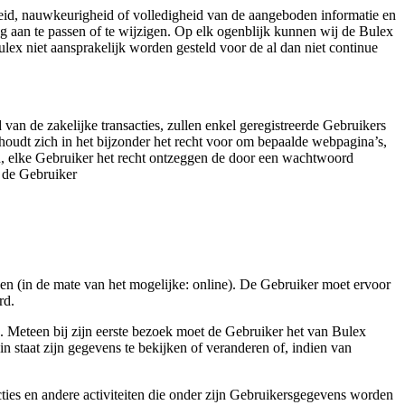
heid, nauwkeurigheid of volledigheid van de aangeboden informatie en
aan te passen of te wijzigen. Op elk ogenblijk kunnen wij de Bulex
lex niet aansprakelijk worden gesteld voor de al dan niet continue
n de zakelijke transacties, zullen enkel geregistreerde Gebruikers
oudt zich in het bijzonder het recht voor om bepaalde webpagina’s,
en, elke Gebruiker het recht ontzeggen de door een wachtwoord
r de Gebruiker
erken (in de mate van het mogelijke: online). De Gebruiker moet ervoor
rd.
 Meteen bij zijn eerste bezoek moet de Gebruiker het van Bulex
staat zijn gegevens te bekijken of veranderen of, indien van
cties en andere activiteiten die onder zijn Gebruikersgegevens worden