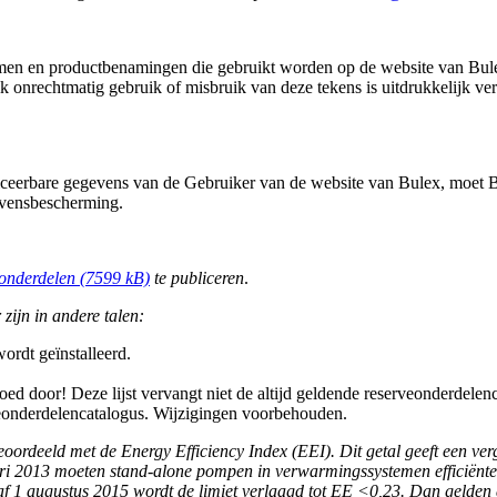
blemen en productbenamingen die gebruikt worden op de website van Bul
lk onrechtmatig gebruik of misbruik van deze tekens is uitdrukkelijk v
ficeerbare gegevens van de Gebruiker van de website van Bulex, moet 
evensbescherming.
eonderdelen (7599 kB)
te publiceren
.
 zijn in andere talen:
ordt geïnstalleerd.
ed door! Deze lijst vervangt niet de altijd geldende reserveonderdelen
erveonderdelencatalogus. Wijzigingen voorbehouden.
rdeeld met de Energy Efficiency Index (EEI). Dit getal geeft een ver
ari 2013 moeten stand-alone pompen in verwarmingssystemen efficiënte
 1 augustus 2015 wordt de limiet verlaagd tot EE <0,23. Dan gelden