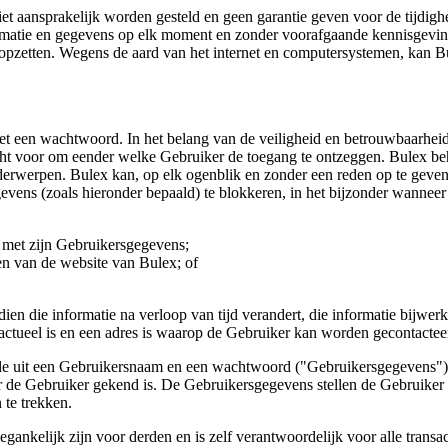
et aansprakelijk worden gesteld en geen garantie geven voor de tijdig
matie en gegevens op elk moment en zonder voorafgaande kennisgeving 
topzetten. Wegens de aard van het internet en computersystemen, kan Bu
 een wachtwoord. In het belang van de veiligheid en betrouwbaarheid va
cht voor om eender welke Gebruiker de toegang te ontzeggen. Bulex beh
onderwerpen. Bulex kan, op elk ogenblik en zonder een reden op te gev
evens (zoals hieronder bepaald) te blokkeren, in het bijzonder wannee
met zijn Gebruikersgegevens;
en van de website van Bulex; of
ndien die informatie na verloop van tijd verandert, die informatie bijw
e actueel is en een adres is waarop de Gebruiker kan worden gecontactee
nde uit een Gebruikersnaam en een wachtwoord ("Gebruikersgegevens").
 Gebruiker gekend is. De Gebruikersgegevens stellen de Gebruiker in 
 te trekken.
ankelijk zijn voor derden en is zelf verantwoordelijk voor alle transa