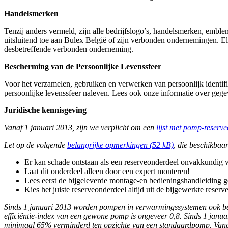
Handelsmerken
Tenzij anders vermeld, zijn alle bedrijfslogo’s, handelsmerken, em
uitsluitend toe aan Bulex België of zijn verbonden ondernemingen. E
desbetreffende verbonden onderneming.
Bescherming van de Persoonlijke Levenssfeer
Voor het verzamelen, gebruiken en verwerken van persoonlijk identi
persoonlijke levenssfeer naleven. Lees ook onze informatie over geg
Juridische kennisgeving
Vanaf 1 januari 2013, zijn we verplicht om een
lijst met pomp-reserv
Let op de volgende
belangrijke opmerkingen (52 kB)
, die beschikbaar
Er kan schade ontstaan als een reserveonderdeel onvakkundig w
Laat dit onderdeel alleen door een expert monteren!
Lees eerst de bijgeleverde montage-en bedieningshandleiding go
Kies het juiste reserveonderdeel altijd uit de bijgewerkte res
Sinds 1 januari 2013 worden pompen in verwarmingssystemen ook beoo
efficiëntie-index van een gewone pomp is ongeveer 0,8. Sinds 1 janu
minimaal 65% verminderd ten opzichte van een standaardpomp. Vanaf