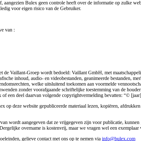
, aangezien Bulex geen controle heeft over de informatie op zulke webp
edig voor eigen risico van de Gebruiker.
ve van :
 Met de Vaillant-Groep wordt bedoeld: Vaillant GmbH, met maatschappeli
rafische inhoud, audio- en videobestanden, geanimeerde bestanden, me
eigendomsrechten, welke uitsluitend toekomen aan voormelde vennootsch
nwenden zonder voorafgaande schriftelijke toestemming van de houder v
 of een deel daarvan volgende copyrightvermelding bevatten: “© [jaar
ex op deze website gepubliceerde materiaal lezen, kopiëren, afdrukken 
rvan wordt aangegeven dat ze vrijgegeven zijn voor publicatie, kunne
ergelijke overname is kostenvrij, maar we vragen wel een exemplaar v
doeleinden, gelieve contact met ons op te nemen via
info@bulex.com