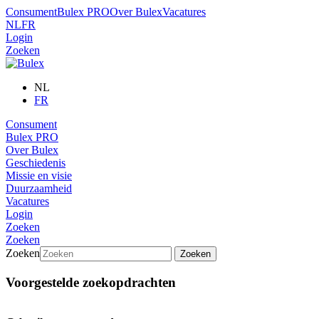
Consument
Bulex PRO
Over Bulex
Vacatures
NL
FR
Login
Zoeken
NL
FR
Consument
Bulex PRO
Over Bulex
Geschiedenis
Missie en visie
Duurzaamheid
Vacatures
Login
Zoeken
Zoeken
Zoeken
Zoeken
Voorgestelde zoekopdrachten