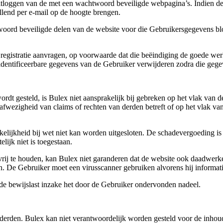
uitloggen van de met een wachtwoord beveiligde webpagina’s. Indien d
llend per e-mail op de hoogte brengen.
woord beveiligde delen van de website voor die Gebruikersgegevens bl
registratie aanvragen, op voorwaarde dat die beëindiging de goede werki
dentificeerbare gegevens van de Gebruiker verwijderen zodra die gegev
ordt gesteld, is Bulex niet aansprakelijk bij gebreken op het vlak van d
fwezigheid van claims of rechten van derden betreft of op het vlak van 
kelijkheid bij wet niet kan worden uitgesloten. De schadevergoeding is i
lijk niet is toegestaan.
ij te houden, kan Bulex niet garanderen dat de website ook daadwerkeli
n. De Gebruiker moet een virusscanner gebruiken alvorens hij informat
de bewijslast inzake het door de Gebruiker ondervonden nadeel.
derden. Bulex kan niet verantwoordelijk worden gesteld voor de inhou