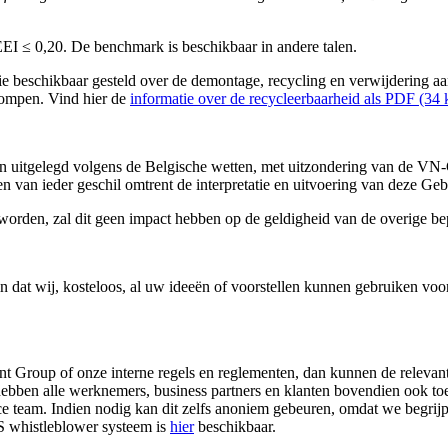
EEI ≤ 0,20. De benchmark is beschikbaar in andere talen.
tie beschikbaar gesteld over de demontage, recycling en verwijdering a
pompen. Vind hier de
informatie over de recycleerbaarheid als PDF (34
 uitgelegd volgens de Belgische wetten, met uitzondering van de VN-
 van ieder geschil omtrent de interpretatie en uitvoering van deze G
orden, zal dit geen impact hebben op de geldigheid van de overige be
 in dat wij, kosteloos, al uw ideeën of voorstellen kunnen gebruiken vo
ant Group of onze interne regels en reglementen, dan kunnen de releva
ebben alle werknemers, business partners en klanten bovendien ook to
 team. Indien nodig kan dit zelfs anoniem gebeuren, omdat we begrijpe
S whistleblower systeem is
hier
beschikbaar.