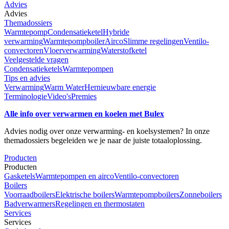
Advies
Advies
Themadossiers
Warmtepomp
Condensatieketel
Hybride
verwarming
Warmtepompboiler
Airco
Slimme regelingen
Ventilo-
convectoren
Vloerverwarming
Waterstofketel
Veelgestelde vragen
Condensatieketels
Warmtepompen
Tips en advies
Verwarming
Warm Water
Hernieuwbare energie
Terminologie
Video's
Premies
Alle info over verwarmen en koelen met Bulex
Advies nodig over onze verwarming- en koelsystemen? In onze
themadossiers begeleiden we je naar de juiste totaaloplossing.
Producten
Producten
Gasketels
Warmtepompen en airco
Ventilo-convectoren
Boilers
Voorraadboilers
Elektrische boilers
Warmtepompboilers
Zonneboilers
Badverwarmers
Regelingen en thermostaten
Services
Services