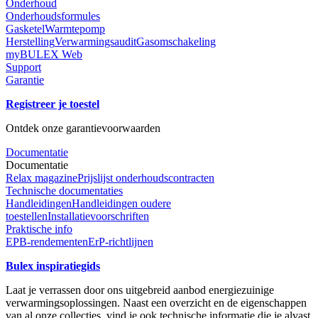
Onderhoud
Onderhoudsformules
Gasketel
Warmtepomp
Herstelling
Verwarmingsaudit
Gasomschakeling
myBULEX Web
Support
Garantie
Registreer je toestel
Ontdek onze garantievoorwaarden
Documentatie
Documentatie
Relax magazine
Prijslijst onderhoudscontracten
Technische documentaties
Handleidingen
Handleidingen oudere
toestellen
Installatievoorschriften
Praktische info
EPB-rendementen
ErP-richtlijnen
Bulex inspiratiegids
Laat je verrassen door ons uitgebreid aanbod energiezuinige
verwarmingsoplossingen. Naast een overzicht en de eigenschappen
van al onze collecties, vind je ook technische informatie die je alvast