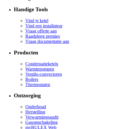
Handige Tools
Vind je ketel
Vind een installateur
Vraag offerte aan
Raadpleeg premies
Vraag documentatie aan
Producten
Condensatieketels
Warmtepompen
Ventilo-convectoren
Boilers
Thermostaten
Ontzorging
Onderhoud
Herstelling
Verwarmingsaudit
Gasomschakeling
myBULEX Web