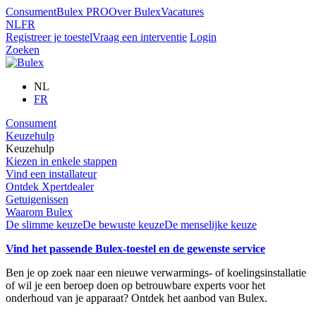
Consument
Bulex PRO
Over Bulex
Vacatures
NL
FR
Registreer je toestel
Vraag een interventie
Login
Zoeken
NL
FR
Consument
Keuzehulp
Keuzehulp
Kiezen in enkele stappen
Vind een installateur
Ontdek Xpertdealer
Getuigenissen
Waarom Bulex
De slimme keuze
De bewuste keuze
De menselijke keuze
Vind het passende Bulex-toestel en de gewenste service
Ben je op zoek naar een nieuwe verwarmings- of koelingsinstallatie
of wil je een beroep doen op betrouwbare experts voor het
onderhoud van je apparaat? Ontdek het aanbod van Bulex.