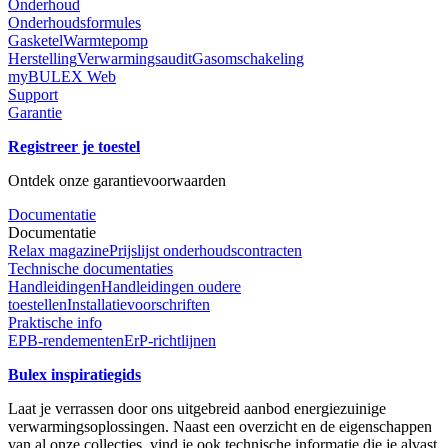
Onderhoud
Onderhoudsformules
Gasketel
Warmtepomp
Herstelling
Verwarmingsaudit
Gasomschakeling
myBULEX Web
Support
Garantie
Registreer je toestel
Ontdek onze garantievoorwaarden
Documentatie
Documentatie
Relax magazine
Prijslijst onderhoudscontracten
Technische documentaties
Handleidingen
Handleidingen oudere
toestellen
Installatievoorschriften
Praktische info
EPB-rendementen
ErP-richtlijnen
Bulex inspiratiegids
Laat je verrassen door ons uitgebreid aanbod energiezuinige
verwarmingsoplossingen. Naast een overzicht en de eigenschappen
van al onze collecties, vind je ook technische informatie die je alvast