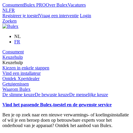
Consument
Bulex PRO
Over Bulex
Vacatures
NL
FR
Registreer je toestel
Vraag een interventie
Login
Zoeken
NL
FR
Consument
Keuzehulp
Keuzehulp
Kiezen in enkele stappen
Vind een installateur
Ontdek Xpertdealer
Getuigenissen
Waarom Bulex
De slimme keuze
De bewuste keuze
De menselijke keuze
Vind het passende Bulex-toestel en de gewenste service
Ben je op zoek naar een nieuwe verwarmings- of koelingsinstallatie
of wil je een beroep doen op betrouwbare experts voor het
onderhoud van je apparaat? Ontdek het aanbod van Bulex.