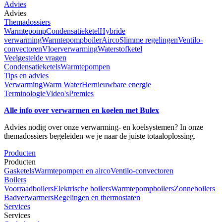
Advies
Advies
Themadossiers
Warmtepomp
Condensatieketel
Hybride
verwarming
Warmtepompboiler
Airco
Slimme regelingen
Ventilo-
convectoren
Vloerverwarming
Waterstofketel
Veelgestelde vragen
Condensatieketels
Warmtepompen
Tips en advies
Verwarming
Warm Water
Hernieuwbare energie
Terminologie
Video's
Premies
Alle info over verwarmen en koelen met Bulex
Advies nodig over onze verwarming- en koelsystemen? In onze
themadossiers begeleiden we je naar de juiste totaaloplossing.
Producten
Producten
Gasketels
Warmtepompen en airco
Ventilo-convectoren
Boilers
Voorraadboilers
Elektrische boilers
Warmtepompboilers
Zonneboilers
Badverwarmers
Regelingen en thermostaten
Services
Services