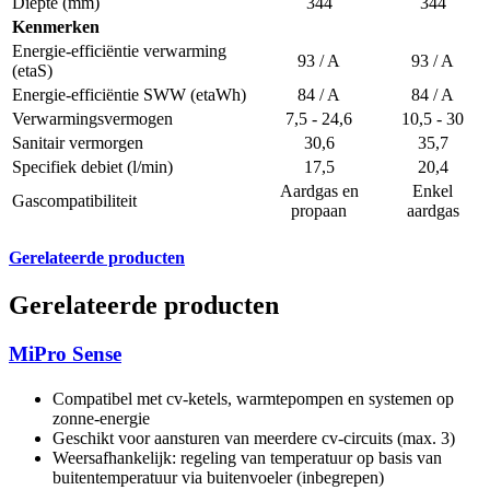
Diepte (mm)
344
344
Kenmerken
Energie-efficiëntie verwarming
93 / A
93 / A
(etaS)
Energie-efficiëntie SWW (etaWh)
84 / A
84 / A
Verwarmingsvermogen
7,5 - 24,6
10,5 - 30
Sanitair vermorgen
30,6
35,7
Specifiek debiet (l/min)
17,5
20,4
Aardgas en
Enkel
Gascompatibiliteit
propaan
aardgas
Gerelateerde producten
Gerelateerde producten
MiPro Sense
Compatibel met cv-ketels, warmtepompen en systemen op
zonne-energie
Geschikt voor aansturen van meerdere cv-circuits (max. 3)
Weersafhankelijk: regeling van temperatuur op basis van
buitentemperatuur via buitenvoeler (inbegrepen)