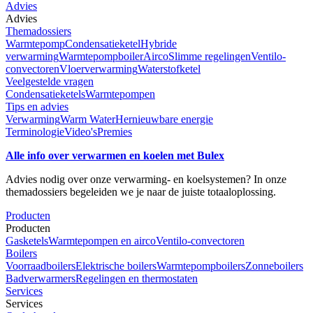
Advies
Advies
Themadossiers
Warmtepomp
Condensatieketel
Hybride
verwarming
Warmtepompboiler
Airco
Slimme regelingen
Ventilo-
convectoren
Vloerverwarming
Waterstofketel
Veelgestelde vragen
Condensatieketels
Warmtepompen
Tips en advies
Verwarming
Warm Water
Hernieuwbare energie
Terminologie
Video's
Premies
Alle info over verwarmen en koelen met Bulex
Advies nodig over onze verwarming- en koelsystemen? In onze
themadossiers begeleiden we je naar de juiste totaaloplossing.
Producten
Producten
Gasketels
Warmtepompen en airco
Ventilo-convectoren
Boilers
Voorraadboilers
Elektrische boilers
Warmtepompboilers
Zonneboilers
Badverwarmers
Regelingen en thermostaten
Services
Services