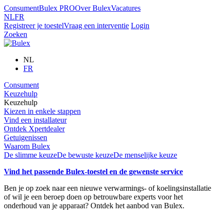
Consument
Bulex PRO
Over Bulex
Vacatures
NL
FR
Registreer je toestel
Vraag een interventie
Login
Zoeken
NL
FR
Consument
Keuzehulp
Keuzehulp
Kiezen in enkele stappen
Vind een installateur
Ontdek Xpertdealer
Getuigenissen
Waarom Bulex
De slimme keuze
De bewuste keuze
De menselijke keuze
Vind het passende Bulex-toestel en de gewenste service
Ben je op zoek naar een nieuwe verwarmings- of koelingsinstallatie
of wil je een beroep doen op betrouwbare experts voor het
onderhoud van je apparaat? Ontdek het aanbod van Bulex.