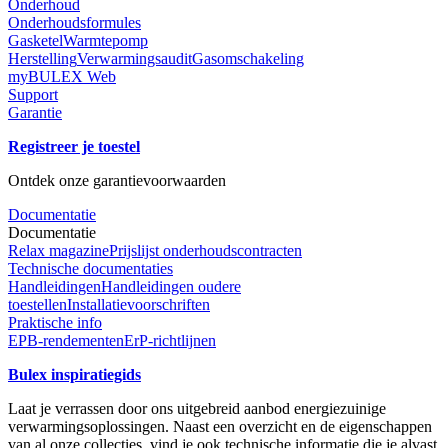
Onderhoud
Onderhoudsformules
Gasketel
Warmtepomp
Herstelling
Verwarmingsaudit
Gasomschakeling
myBULEX Web
Support
Garantie
Registreer je toestel
Ontdek onze garantievoorwaarden
Documentatie
Documentatie
Relax magazine
Prijslijst onderhoudscontracten
Technische documentaties
Handleidingen
Handleidingen oudere
toestellen
Installatievoorschriften
Praktische info
EPB-rendementen
ErP-richtlijnen
Bulex inspiratiegids
Laat je verrassen door ons uitgebreid aanbod energiezuinige
verwarmingsoplossingen. Naast een overzicht en de eigenschappen
van al onze collecties, vind je ook technische informatie die je alvast