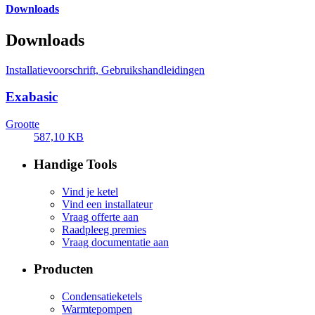
Downloads
Downloads
Installatievoorschrift, Gebruikshandleidingen
Exabasic
Grootte
587,10 KB
Handige Tools
Vind je ketel
Vind een installateur
Vraag offerte aan
Raadpleeg premies
Vraag documentatie aan
Producten
Condensatieketels
Warmtepompen